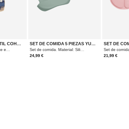
DECORACIÓN INFANTIL COHETE ESPACIAL 60CM
SET DE COMIDA 5 PIEZAS YUM VERDE
SET DE COM
Decoración infantil cohete espacial. Material: Madera. Medidas: 41,4x59,9cm. Color:
Set de comida. Material: Silicona. Medidas: 19,8x12,5x27,5cm. Color: Verde.
24,99 €
21,99 €