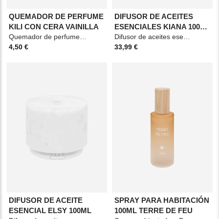
QUEMADOR DE PERFUME
DIFUSOR DE ACEITES
KILI CON CERA VAINILLA
ESENCIALES KIANA 100
Quemador de perfume Kili con cera perfumada de aroma de vainilla, fabricado en cerámica de
ML
Difusor de aceites esenciales. Material: Polipropileno. Medidas: 10,6x12cm. Color:
4,50 €
33,99 €
DIFUSOR DE ACEITE
SPRAY PARA HABITACIÓN
ESENCIAL ELSY 100ML
100ML TERRE DE FEU