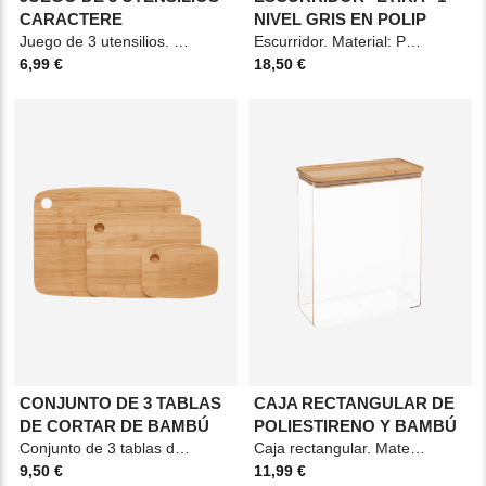
CARACTERE
NIVEL GRIS EN POLIP
Juego de 3 utensilios. Material: PP Medidas: 10,5x3,5x35cm Color: Blanco y negro.
Escurridor. Material: PP y acero. Medidas: 50,2x19,3x12,6cm Color: Gris
6,99 €
18,50 €
CONJUNTO DE 3 TABLAS
CAJA RECTANGULAR DE
DE CORTAR DE BAMBÚ
POLIESTIRENO Y BAMBÚ
Conjunto de 3 tablas de cortar. Material: Bambú Medidas: 37x28x0,9cm Color: Beige
Caja rectangular. Material: Poliestireno y bambú. Medidas: 20,4x10,4x27,4cm Color:
9,50 €
11,99 €