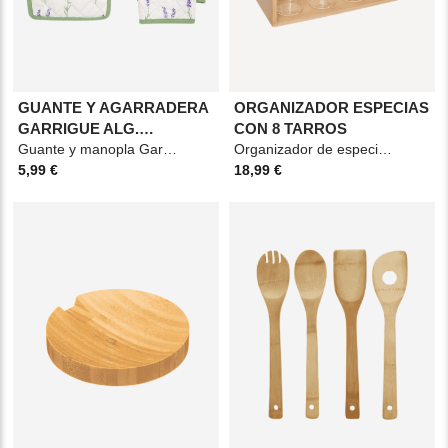
GUANTE Y AGARRADERA
ORGANIZADOR ESPECIAS
GARRIGUE ALG.
CON 8 TARROS
ESTAMPADO
Guante y manopla Garrigue de algodón estampado, suaves y resistentes. Material: Fibra
Organizador de especias, con capacidad para 8 tarros (incluidos). Dimensiones: L. 22 x P. 11,5
5,99 €
18,99 €