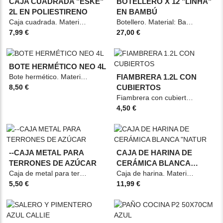
CAJA CUADRADA "ESKE"
BOTELLERO X 12 "LINHA"
2L EN POLIESTIRENO
EN BAMBÚ
Caja cuadrada. Material: Poliestireno y bambú. Medidas: 10,4x10,4x27,5cm Color:
Botellero. Material: Bambú Medidas: 35x24x47cm Color: Beige
7,99 €
27,00 €
CONSULTAR DISPONIBILIDAD
BOTE HERMÉTICO NEO 4L
Bote hermético. Material: PET Medidas: 21x14,5x21,2cm Color: Transparente
FIAMBRERA 1.2L CON
8,50 €
CUBIERTOS
Fiambrera con cubiertos. Material: PP Medidas: 22,9x16,8x6,8cm Color: Gris
4,50 €
--CAJA METAL PARA
CAJA DE HARINA DE
TERRONES DE AZÚCAR
CERÁMICA BLANCA
Caja de metal para terrones de azúcar. Material: Estaño y madera. Medidas: 13,2x7,3x20,2cm
"NATUR
Caja de harina. Material: Cerámica Medidas: 12,2x19,7cm Color: Blanco
5,50 €
11,99 €