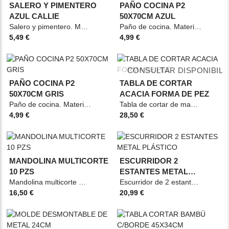
SALERO Y PIMENTERO
PAÑO COCINA P2
AZUL CALLIE
50X70CM AZUL
Salero y pimentero. Material: Cerámica Medidas: 4x4x8,2cm Color: Azul
Paño de cocina. Material: 100% algodón. Medidas: 50x70cm Color: Azul
5,49 €
4,99 €
CONSULTAR DISPONIBILI
PAÑO COCINA P2
TABLA DE CORTAR
50X70CM GRIS
ACACIA FORMA DE PEZ
Paño de cocina. Material: 100% algodón. Medidas: 50x70cm Color: Gris
Tabla de cortar de madera de acacia con forma de pez, bordes irregulares y
4,99 €
28,50 €
MANDOLINA MULTICORTE
ESCURRIDOR 2
10 PZS
ESTANTES METAL
Mandolina multicorte Material: ABS/INOX 18 0/POLYSTYRENE Medidas: A.4.5cm L.32cm P.11.5cm
PLÁSTICO
Escurridor de 2 estantes Material: Metal/Acero Medidas: A.38cm L.55cm P.25.5cm Color:
16,50 €
20,99 €