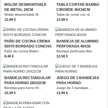
MOLDE DESMONTABLE
TABLA CORTAR BAMBÚ
DE METAL 24CM
C/BORDE 45X34CM
Molde desmontable Material: Metal Medidas: D.24cm A.7.2cm Color: Negro
Tabla de cortar con reborde Material: Bambú Medidas: 45x34cm Color: Marrón
12,99 €
12,99 €
PAÑO DE COCINA CREMA
BANDEJA DE ALUMINIO
50X70 BORDADO CONCHA
PERFORADA 40X30
Paño de cocina Material: Algodón/Poliéster Medidas: 50x70cm Color: Crema con bordado
Bandeja perforada Material: Aluminio Medidas: 40x30cm Color: Negro Metálico
8,40 €
12,50 €
BANDEJA RECTANGULAR
JUEGO DE 3 BANDEJAS
PARA HORNO 28X22CM
PARA HORNO
Bandeja para horno Material: Metal/Acero Medidas: 28x22cm Color: Gris
Juego de 3 bandejas Material: Acero Color: Gris oscuro
10,38 €
13,99 €