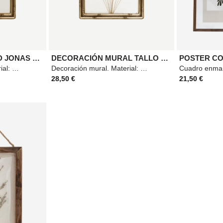
DECORACIÓN PARED JONAS TRIGO 46X30
DECORACIÓN MURAL TALLO TRIGO 3D
Decoración mural. Material: Madera y acero. Medidas: 31x7x47cm Color: Marrón
Decoración mural. Material: Madera y acero. Medidas: 31x7x47cm Color: Marrón
28,50 €
21,50 €