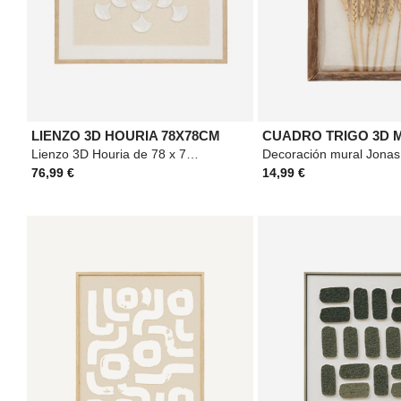
LIENZO 3D HOURIA 78X78CM
Lienzo 3D Houria de 78 x 78 cm en tonos beige, con diseño en relieve tipo abanico que aporta
76,99 €
14,99 €