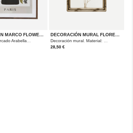
POSTER CON MARCO FLOWER MOOD 50X70
DECORACIÓN MURAL FLORES 3D 46X30
Cuadro enmarcado Arabella de 50 x 70 cm, con diseño multicolor y formato elegante, ideal para dar
Decoración mural. Material: Papel, acero y PET. Medidas: 31x7x47cm Color: Flores
28,50 €