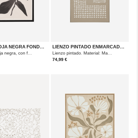
CUADRO HOJA NEGRA FONDO BEIG
LIENZO PINTADO ENMARCADO FARHAN 116X75
Cuadro de hoja negra, con fondo beig. Dimensiones: 30x40cm.
Lienzo pintado. Material: Madera. Medidas: 116x75cm. Color: Beige.
74,99 €