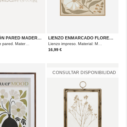
DECORACIÓN PARED MADERA TALLADA 85X45CM
LIENZO ENMARCADO FLORES ESME 40X50
Decoración de pared. Material: Madera. Medidas: 85x45cm. Color: Blanco cálido.
Lienzo impreso. Material: Madera y poliéster. Medidas: 40x50cm. Color: Verde caqui.
16,99 €
CONSULTAR DISPONIBILIDAD