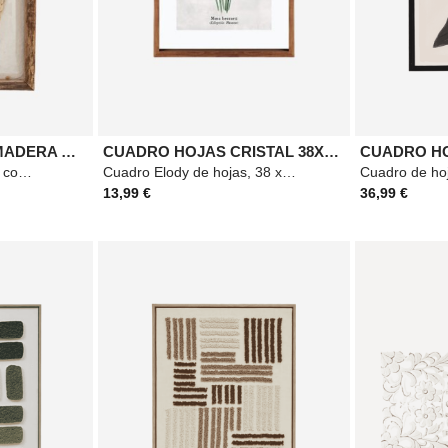
CUADRO TRIGO 3D MADERA 20X25CM
CUADRO HOJAS CRISTAL 38X48 SURTIDO
Decoración mural Jonas con diseño de trigo en tonos marrones, de estilo natural y ligero, ideal
Cuadro Elody de hojas, 38 x 48 cm, fabricado en madera y cristal, color beige. Materiales:
13,99 €
36,99 €