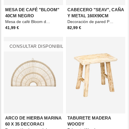
MESA DE CAFÉ "BLOOM"
CABECERO "SEAV", CAÑA
40CM NEGRO
Y METAL 160X90CM
Mesa de café Bloom de 40 cm de diámetro en color negro, con diseño elegante y
Decoración de pared Padma de 160 x 90 cm, fabricada en caña natural de color beige, ligera y
41,99 €
82,99 €
CONSULTAR DISPONIBILIDAD
ARCO DE HIERBA MARINA
TABURETE MADERA
60 X 35 DECORACI
WOODY