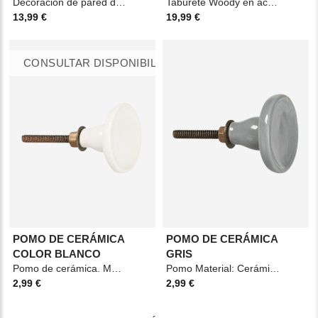
Decoración de pared de 60 x 35 cm, fabricada en caña de color beige, aporta un toque natural y
Taburete Woody en acabado natural, fabricado en madera de álamo, práctico y decorativo.
13,99 €
19,99 €
CONSULTAR DISPONIBILIDAD
POMO DE CERÁMICA
POMO DE CERÁMICA
COLOR BLANCO
GRIS
Pomo de cerámica. Material: Cerámica y metal. Medidas: 6x4cm Color: Blanco
Pomo Material: Cerámica/Metal Medidas: D.4cm Color: Gris
2,99 €
2,99 €