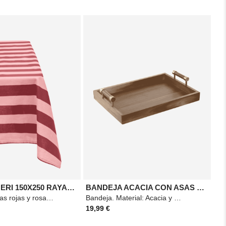
MANTEL CHERI 150X250 RAYAS ROJO
BANDEJA ACACIA CON ASAS METAL 39X26X8
Mantel de rayas rojas y rosas. Material: algodón. Dimensiones: 150x250cm.
Bandeja. Material: Acacia y metal. Medidas: 39x26x8cm. Color: Marrón.
19,99 €