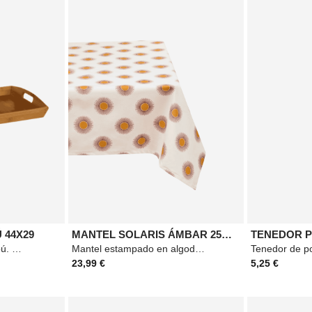
 44X29
MANTEL SOLARIS ÁMBAR 250X150
Bandeja. Material: Bambú. Medidas: 44x29cm. Color: Beige.
Mantel estampado en algodón. Dimensiones: L.250 x l.150 x Ep.0,1 cm
23,99 €
5,25 €