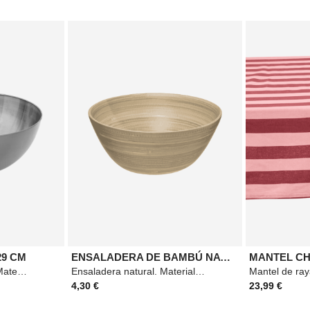
29 CM
ENSALADERA DE BAMBÚ NATURAL 17 CM
Ensaladera inoxidable. Material: Acero inoxidable. Medidas: 29x13,9cm. Color: Plata.
Ensaladera natural. Material: Bambú. Medidas: 17x7,5cm. Color: Beige.
4,30 €
23,99 €